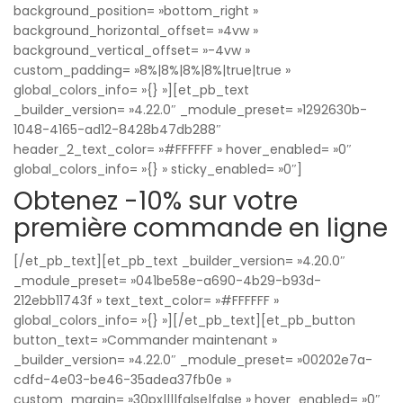
background_position= »bottom_right »
background_horizontal_offset= »4vw »
background_vertical_offset= »-4vw »
custom_padding= »8%|8%|8%|8%|true|true »
global_colors_info= »{} »][et_pb_text
_builder_version= »4.22.0″ _module_preset= »1292630b-
1048-4165-ad12-8428b47db288″
header_2_text_color= »#FFFFFF » hover_enabled= »0″
global_colors_info= »{} » sticky_enabled= »0″]
Obtenez -10% sur votre
première commande en ligne
[/et_pb_text][et_pb_text _builder_version= »4.20.0″
_module_preset= »041be58e-a690-4b29-b93d-
212ebb11743f » text_text_color= »#FFFFFF »
global_colors_info= »{} »][/et_pb_text][et_pb_button
button_text= »Commander maintenant »
_builder_version= »4.22.0″ _module_preset= »00202e7a-
cdfd-4e03-be46-35adea37fb0e »
custom_margin= »30px||||false|false » hover_enabled= »0″