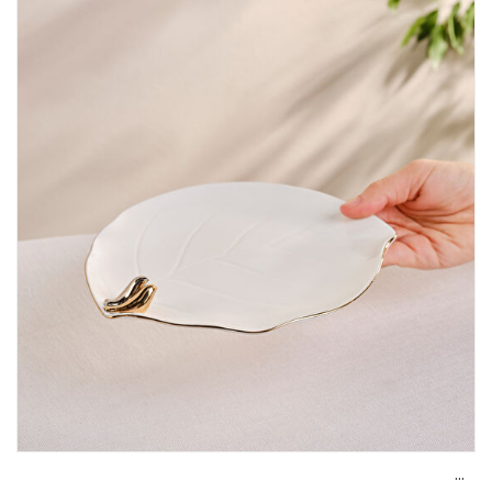
Assiette à gâteau à motifs d’oiseaux dorés Karaca X Müge Anlı 21 cm