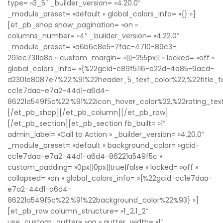
type= »3_5″ _builder_version= »4.20.0″
_module_preset= »default » global_colors_info= »{} »]
[et_pb_shop show_pagination= »on »
columns_number= »4″ _builder_version= »4.22.0″
_module_preset= »a6b6c8e5-7fac-4710-89c3-
291ec7311a8a » custom_margin= »|||-255px|| » locked= »off »
global_colors_info= »{%22gcid-c89f5116-e22d-4a85-9acd-
d2301e8087e7%22:%91%22header_5_text_color%22,%22title_t
cc1e7daa-e7a2-44d1-a6d4-
86221a549f5c%22:%91%22icon_hover_color%22,%22rating_tex
[/et_pb_shop][/et_pb_column][/et_pb_row]
[/et_pb_section][et_pb_section fb_built= »1″
admin_label= »Call to Action » _builder_version= »4.20.0″
_module_preset= »default » background_color= »gcid-
cc1e7daa-e7a2-44d1-a6d4-86221a549f5c »
custom_padding= »0px||0px||true|false » locked= »off »
collapsed= »on » global_colors_info= »{%22gcid-cc1e7daa-
e7a2-44d1-a6d4-
86221a549f5c%22:%91%22background_color%22%93} »]
[et_pb_row column_structure= »1_2,1_2″
use_custom_gutter= »on » gutter_width= »1″