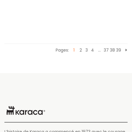
Pages:
1
2
3
4
…
37
38
39
L’histoire de Karaca a commencé en 1973 avec le courage,