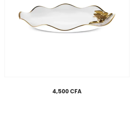
Assiette à dessert papillon Karaca X Müge Anlı 21 cm
4,500
CFA