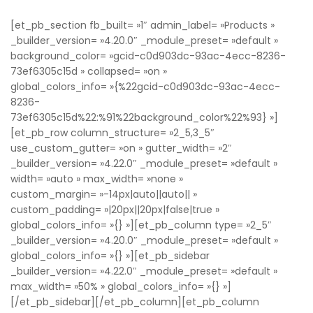
[et_pb_section fb_built= »1″ admin_label= »Products »
_builder_version= »4.20.0″ _module_preset= »default »
background_color= »gcid-c0d903dc-93ac-4ecc-8236-
73ef6305c15d » collapsed= »on »
global_colors_info= »{%22gcid-c0d903dc-93ac-4ecc-
8236-
73ef6305c15d%22:%91%22background_color%22%93} »]
[et_pb_row column_structure= »2_5,3_5″
use_custom_gutter= »on » gutter_width= »2″
_builder_version= »4.22.0″ _module_preset= »default »
width= »auto » max_width= »none »
custom_margin= »-14px|auto||auto|| »
custom_padding= »|20px||20px|false|true »
global_colors_info= »{} »][et_pb_column type= »2_5″
_builder_version= »4.20.0″ _module_preset= »default »
global_colors_info= »{} »][et_pb_sidebar
_builder_version= »4.22.0″ _module_preset= »default »
max_width= »50% » global_colors_info= »{} »]
[/et_pb_sidebar][/et_pb_column][et_pb_column