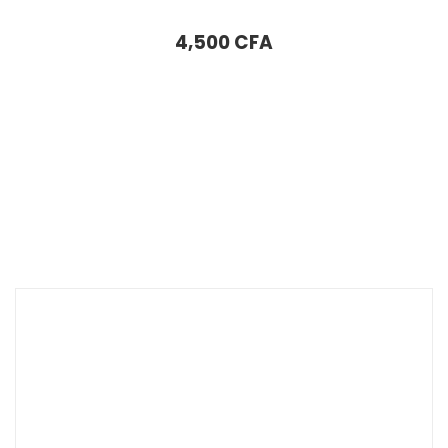
Assiette à dessert Karaca Goldest 20 cm
4,500
CFA