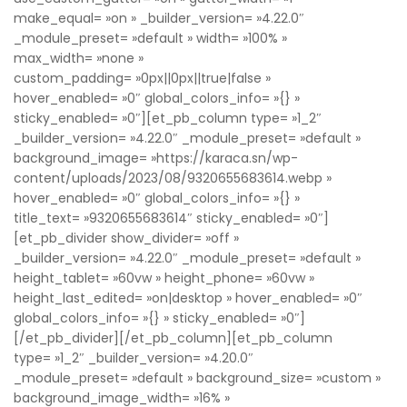
make_equal= »on » _builder_version= »4.22.0″
_module_preset= »default » width= »100% »
max_width= »none »
custom_padding= »0px||0px||true|false »
hover_enabled= »0″ global_colors_info= »{} »
sticky_enabled= »0″][et_pb_column type= »1_2″
_builder_version= »4.22.0″ _module_preset= »default »
background_image= »https://karaca.sn/wp-
content/uploads/2023/08/9320655683614.webp »
hover_enabled= »0″ global_colors_info= »{} »
title_text= »9320655683614″ sticky_enabled= »0″]
[et_pb_divider show_divider= »off »
_builder_version= »4.22.0″ _module_preset= »default »
height_tablet= »60vw » height_phone= »60vw »
height_last_edited= »on|desktop » hover_enabled= »0″
global_colors_info= »{} » sticky_enabled= »0″]
[/et_pb_divider][/et_pb_column][et_pb_column
type= »1_2″ _builder_version= »4.20.0″
_module_preset= »default » background_size= »custom »
background_image_width= »16% »