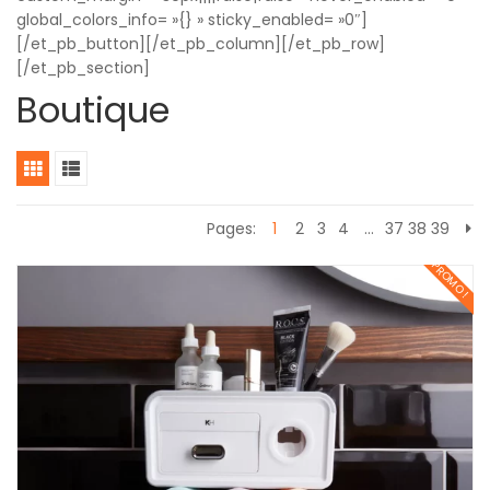
global_colors_info= »{} » sticky_enabled= »0″]
[/et_pb_button][/et_pb_column][/et_pb_row]
[/et_pb_section]
Boutique
Pages:
1
2
3
4
…
37
38
39
PROMO !