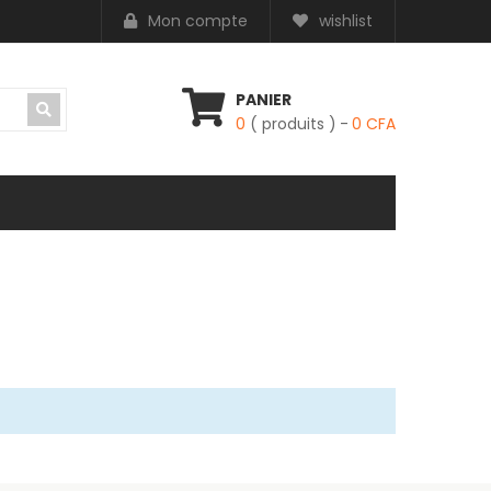
Mon compte
wishlist
PANIER
0
( produits )
0
CFA