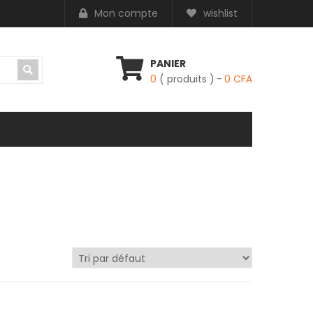
Mon compte
wishlist
PANIER
0
( produits )
0
CFA