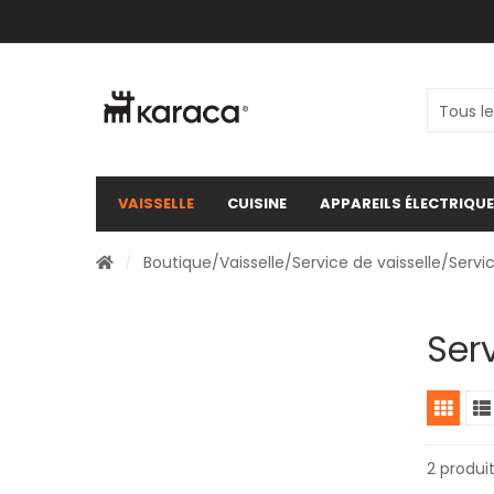
VAISSELLE
CUISINE
APPAREILS ÉLECTRIQU
/
Boutique
/
Vaisselle
/
Service de vaisselle
/Servic
Serv
2 produi