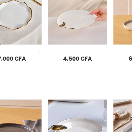
AJOUTER AU PANIER
AJOU
Assiette à dîner Karaca X Müge Anlı 26 cm
Assiette à gâteau à motifs d’oiseaux dorés Karaca X Müge Anlı 21 cm
7,000
CFA
4,500
CFA