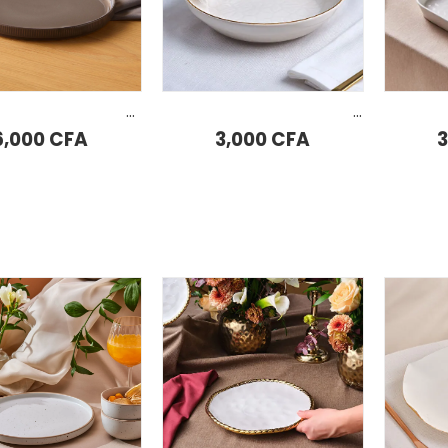
AJOUTER AU PANIER
AJOU
Assiette à pâtes Karaca Massimo Anthracite 21 cm
Assiette creuse Karaca Calvin 18 cm
6,000
CFA
3,000
CFA
AJOUTER AU PANIER
AJOU