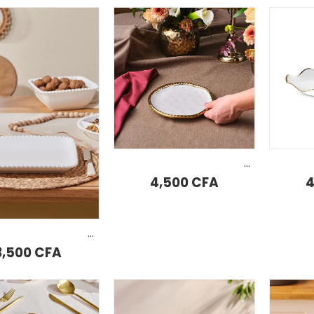
AJOU
Assiette à dessert Karaca Goldest 20 cm
AJOUTER AU PANIER
4,500
CFA
Assiette à dessert Karaca Carmen Perla 18 cm
3,500
CFA