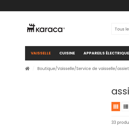
VAISSELLE
CUISINE
APPAREILS ÉLECTRIQU
/
Boutique
/
Vaisselle
/
Service de vaisselle
/assie
ass
33 produ