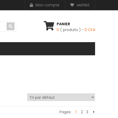
Mon compte
wishlist
PANIER
0
( produits )
0
CFA
Pages:
1
2
3