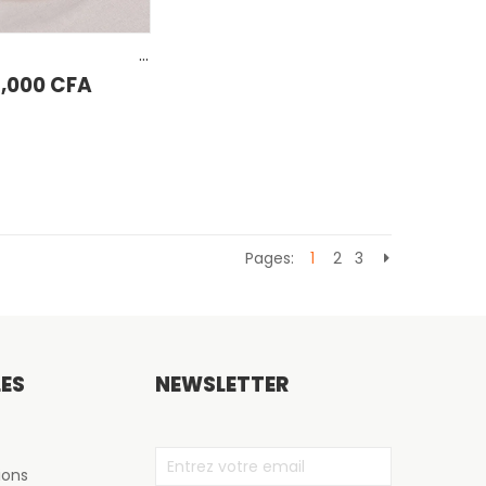
Assiette de service Karaca X Müge Anlı 27 cm Or
7,000
CFA
Pages:
1
2
3
LES
NEWSLETTER
ions