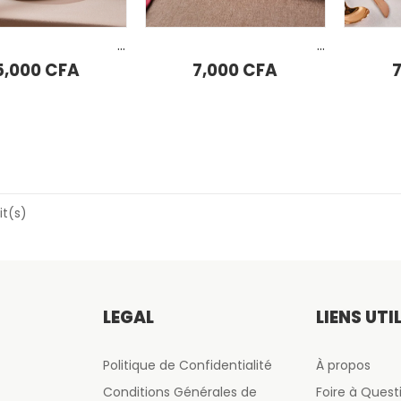
Assiette de service Karaca Chicago Dot Reagent 26 cm
Assiette de service Karaca Goldest 25 cm
5,000
CFA
7,000
CFA
it(s)
LÉGAL
LIENS UTI
Politique de Confidentialité
À propos
Conditions Générales de
Foire à Quest