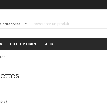
ES
TEXTILE MAISON
TAPIS
ttes
iettes
it(s)