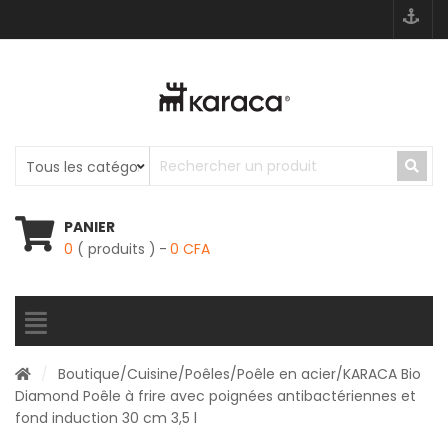
PANIER
0
( produits )
0
CFA
/
Boutique
/
Cuisine
/
Poêles
/
Poêle en acier
/KARACA Bio
Diamond Poêle à frire avec poignées antibactériennes et
fond induction 30 cm 3,5 l