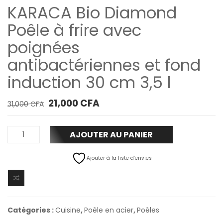
KARACA Bio Diamond
Poêle à frire avec
poignées
antibactériennes et fond
induction 30 cm 3,5 l
Le prix initial était : 31,000 CFA.
Le prix actuel est : 21,000 CFA.
21,000
CFA
31,000
CFA
AJOUTER AU PANIER
Ajouter à la liste d’envies
Catégories :
Cuisine
,
Poêle en acier
,
Poêles