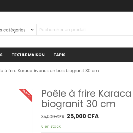
ES
TEXTILE MAISON
TAPIS
le à frire Karaca Avanos en bois biogranit 30 cm
Poêle à frire Karac
PROMO !
biogranit 30 cm
Le prix initial était : 35,000 CFA.
Le prix actuel es
25,000
CFA
35,000
CFA
6 en stock