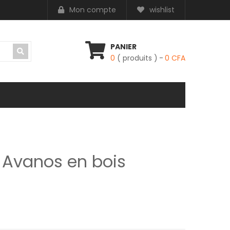
Mon compte
wishlist
PANIER
0
( produits )
0
CFA
a Avanos en bois
t : 25,000 CFA.