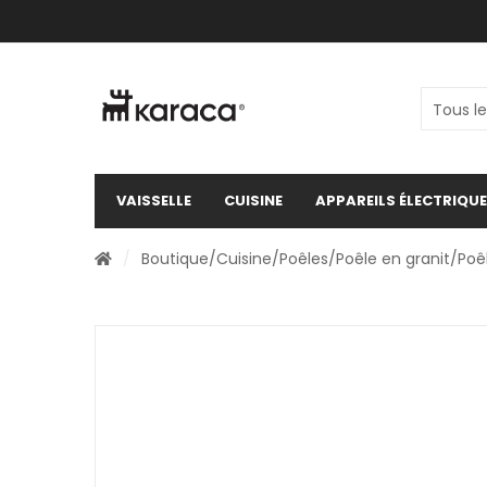
VAISSELLE
CUISINE
APPAREILS ÉLECTRIQU
/
Boutique
/
Cuisine
/
Poêles
/
Poêle en granit
/Poê