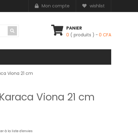
Mon compte
wishlist
PANIER
0
( produits )
0
CFA
aca Viona 21 cm
Karaca Viona 21 cm
,000 CFA.
er à la liste d’envies