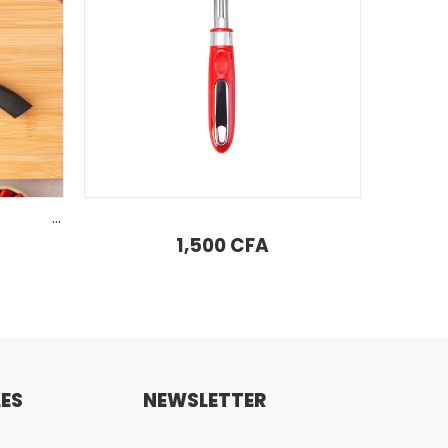
AJOUTER AU PANIER
ucheur
Passoire Karaca Woody en acier inoxydable avec poignée en bois d’acacia
1,500
CFA
LES
NEWSLETTER