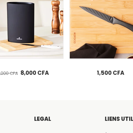
LIRE LA SUITE
LIRE LA SUITE
Couteau à découper Karaca Momentum
KARACA Econome / épl
: 8,000 CFA.
1,500
CFA
1,500
CFA
LÉGAL
LIENS UTI