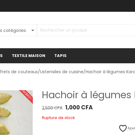
ES
TEXTILE MAISON
TAPIS
frets de couteaux
/
Ustensiles de cuisine
/Hachoir à légumes Kar
Hachoir à légumes 
PROMO !
Le prix initial était : 2,500 CFA.
Le prix actuel est : 1
1,000
CFA
2,500
CFA
Rupture de stock
Ajout