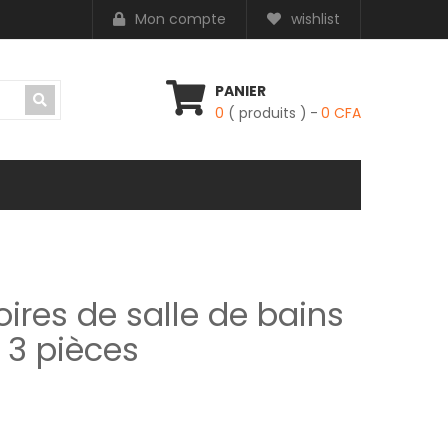
Mon compte
wishlist
PANIER
0
( produits )
0
CFA
ires de salle de bains
 3 pièces