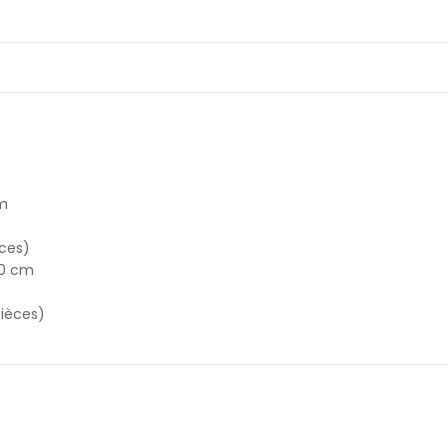
m
ces)
0 cm
ièces)