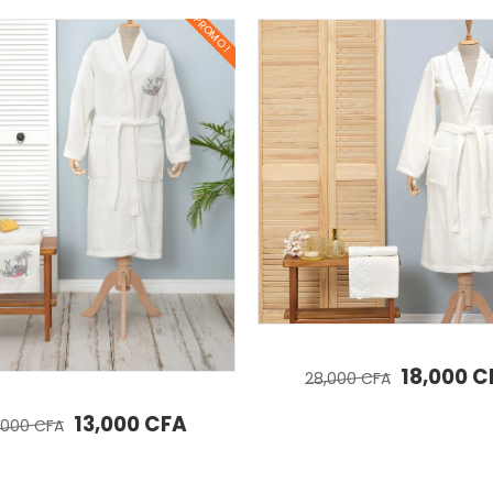
PROMO !
AJOUTER AU PANIER
AJOUTER AU PANIER
KH SERENITY WHITE 100% COTTON BROCADED BATHROBE SET S/M
Le prix initial était : 28,000 CFA.
Le prix actuel est : 18,000 CFA.
18,000
CFA
6,000
CFA
,000
CFA
 13,000 CFA.