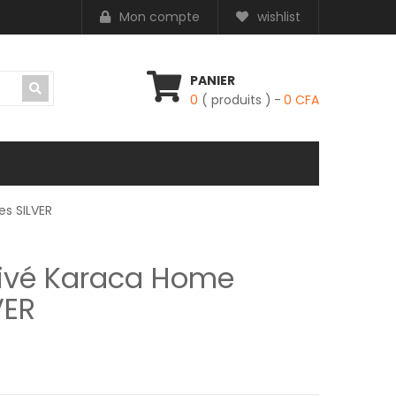
Mon compte
wishlist
PANIER
0
( produits )
0
CFA
s SILVER
rivé Karaca Home
VER
.
 est : 250,000 CFA.