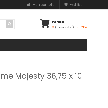
Mon compte
wishlist
PANIER
0
( produits )
0
CFA
me Majesty 36,75 x 10