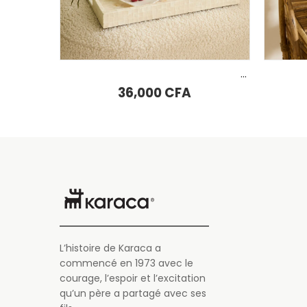
LIRE LA SUITE
U PANIER
Plateau décoratif Karaca Home Carrie 45x35x4 cm
Assiette décorative sur pied Karaca Home Carrie 22 x 13 cm
00
CFA
35,000
CFA
L’histoire de Karaca a
commencé en 1973 avec le
courage, l’espoir et l’excitation
qu’un père a partagé avec ses