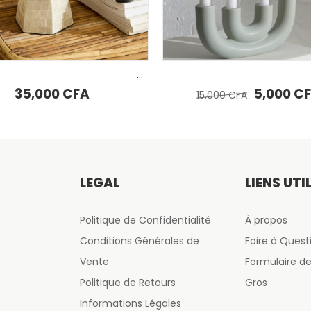
AJOUTER AU PANIER
AJOUTER A
KARACA HOME Bougeoir MARTINA GREEN
Le prix initial était : 15,000 CFA.
Le prix actuel est : 5,000 CFA.
5,000
CFA
23,50
15,000
CFA
LÉGAL
LIENS UTI
Politique de Confidentialité
À propos
Conditions Générales de
Foire à Quest
Vente
Formulaire 
Politique de Retours
Gros
Informations Légales