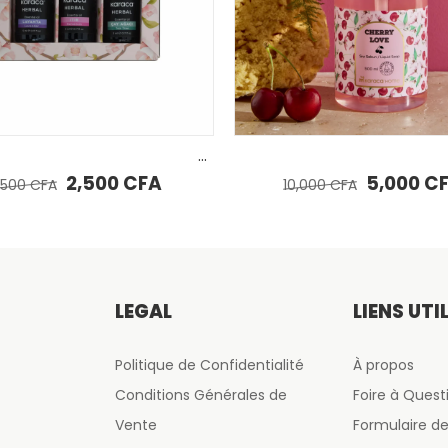
AJOUTER AU PANIER
AJ
Huile essentielle triple pure Karaca Home
Karaca Home Gel Douche Amour Cerise
ait : 8,500 CFA.
e prix actuel est : 2,500 CFA.
Le prix initial était : 10,000 CFA.
Le prix actuel est : 5,0
5,000
CFA
10,000
CFA
10,0
LÉGAL
LIENS UTI
Politique de Confidentialité
À propos
Conditions Générales de
Foire à Quest
Vente
Formulaire 