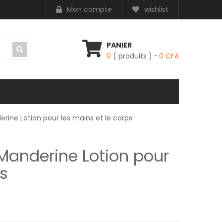
Mon compte
wishlist
PANIER
0
( produits )
0
CFA
rine Lotion pour les mains et le corps
Manderine Lotion pour
ps
 5,000 CFA.