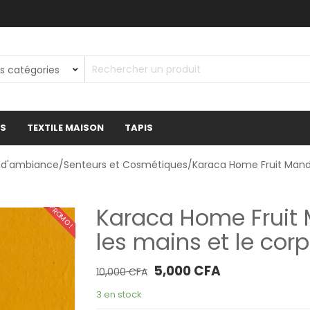
ES
TEXTILE MAISON
TAPIS
 d'ambiance
/
Senteurs et Cosmétiques
/Karaca Home Fruit Mande
Karaca Home Fruit 
PROMO !
les mains et le cor
Le prix initial était : 10,000 CFA.
Le prix actuel est :
5,000
CFA
10,000
CFA
3 en stock