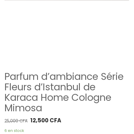
Parfum d’ambiance Série
Fleurs d’Istanbul de
Karaca Home Cologne
Mimosa
Le prix initial était : 25,000 CFA.
Le prix actuel est : 12,500 CFA.
12,500
CFA
25,000
CFA
6 en stock