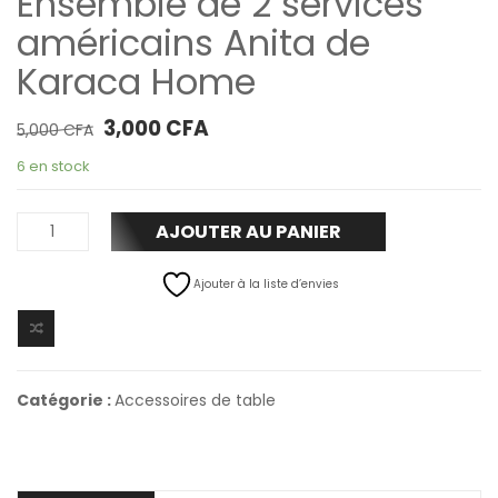
Ensemble de 2 services
américains Anita de
Karaca Home
Le prix initial était : 5,000 CFA.
Le prix actuel est : 3,000 CFA.
3,000
CFA
5,000
CFA
6 en stock
AJOUTER AU PANIER
Ajouter à la liste d’envies
Catégorie :
Accessoires de table