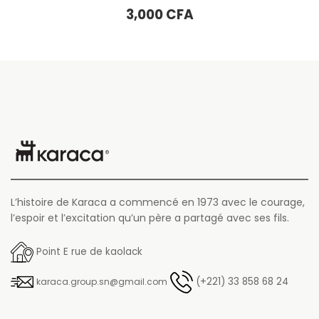
Le prix initial était : 15,000 CFA.
Le prix actuel est :
6,000
CFA
15,000
CFA
L’histoire de Karaca a commencé en 1973 avec le courage,
l’espoir et l’excitation qu’un père a partagé avec ses fils.
Point E rue de kaolack
(+221) 33 858 68 24
karaca.group.sn@gmail.com