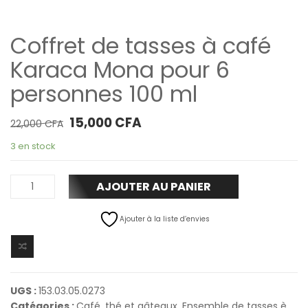
Coffret de tasses à café
Karaca Mona pour 6
personnes 100 ml
Le prix initial était : 22,000 CFA.
Le prix actuel est : 15,000 CFA.
15,000
CFA
22,000
CFA
3 en stock
AJOUTER AU PANIER
Ajouter à la liste d’envies
UGS :
153.03.05.0273
Catégories :
Café, thé et gâteaux
,
Ensemble de tasses è