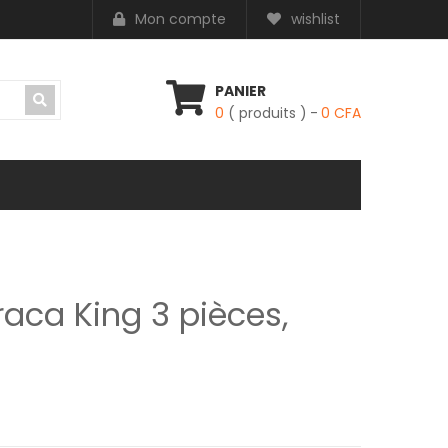
Mon compte
wishlist
PANIER
0
( produits )
0
CFA
raca King 3 pièces,