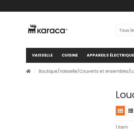
VAISSELLE
CUISINE
APPAREILS ÉLECTRIQU
/
Boutique
/
Vaisselle
/
Couverts et ensembles
/L
Lou
1 item