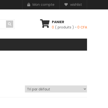
Mon compte
wishlist
PANIER
0
( produits )
0
CFA