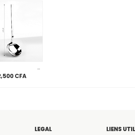
AJOUTER AU PANIER
Louche à soupe flamme Karaca
2,500
CFA
LÉGAL
LIENS UTI