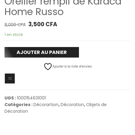
Oreiller rempli de Karaca
Home Russo
Le prix initial était : 8,000 CFA.
Le prix actuel est : 3,500 CFA.
3,500
CFA
8,000
CFA
1 en stock
AJOUTER AU PANIER
Ajouter à la liste d’envies
UGS :
1000154631001
Catégories :
Décorartion
,
Décoration
,
Objets de
Décoration