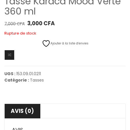
Tasse Karaca Mood Verte
360 ​​ml
Le prix initial était : 7,000 CFA.
Le prix actuel est : 3,000 CFA.
3,000
CFA
7,000
CFA
Rupture de stock
Ajouter à la liste d’envies
UGS :
153.09.01.0211
Catégorie :
Tasses
AVIS (0)
AVIS